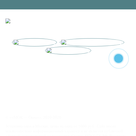
Заказать обратный звонок
8 (925) 724-93-46
c 9:00 до 20:00 без выходных
© ««МОК — Окна»», 2010-2026
Установка окон в Москве, цены на окна от 1600 руб.. Сайт носит
исключительно информационный характер и не является публичной
офертой, определяемой положениями Статьи 437(2) ГК РФ. Все права