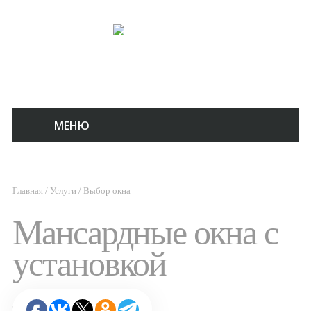
8 (925) 724-93-46
c 9:00 до 20:00 без выходных
МЕНЮ
Главная
/
Услуги
/
Выбор окна
Мансардные окна с
установкой
Добавить в соцсети: