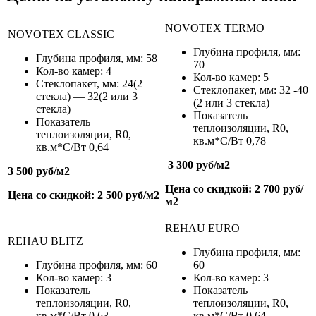
NOVOTEX TERMO
NOVOTEX CLASSIC
Глубина профиля, мм:
Глубина профиля, мм: 58
70
Кол-во камер: 4
Кол-во камер: 5
Стеклопакет, мм: 24(2
Стеклопакет, мм: 32 -40
стекла) — 32(2 или 3
(2 или 3 стекла)
стекла)
Показатель
Показатель
теплоизоляции,
R
0
,
теплоизоляции,
R
0
,
кв.м*С/Вт
0,78
кв.м*С/Вт
0,64
3 300 руб/м
2
3 500 руб/м
2
Цена со скидкой: 2 700 руб/
Цена со скидкой: 2 500 руб/м
2
м
2
REHAU EURO
REHAU BLITZ
Глубина профиля, мм:
Глубина профиля, мм: 60
60
Кол-во камер: 3
Кол-во камер: 3
Показатель
Показатель
теплоизоляции,
R
0
,
теплоизоляции,
R
0
,
кв.м*С/Вт
0,63
кв.м*С/Вт
0,64