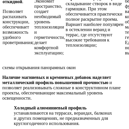
Экономит
б
откидной
.
складывание створок в виде
пространство,
ф
гармошки. При этом
Позволяет
создает
в
обеспечивается практически
распахивать
необходимый
к
полное раскрытие проема.
конструкции,
уровень
о
Вариант наиболее популярен
обеспечивает
теплоизоляции
м
в остеклении веранд и
возможность
и
т
террас, где отсутствуют
удобного
герметичности,
г
высокие требования к
проветривания;
делает
Е
теплоизоляции;
комфортной
н
эксплуатацию;
в
схемы открывания панорамных окон
Наличие магниевых и кремневых добавок наделяет
металлический профиль повышенной прочностью
и
позволяет реализовывать сложные в конструктивном плане
проекты, обеспечивающие максимальный уровень
освещенности.
Холодный алюминиевый профиль
устанавливаются на террасах, верандах, балконах
и других помещениях, не предназначенных для
круглогодичного использования.