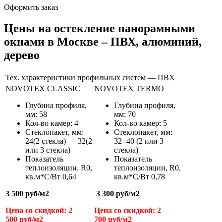
Оформить заказ
Цены на остекление панорамными
окнами в Москве – ПВХ, алюминий,
дерево
Тех. характеристики профильных систем — ПВХ
NOVOTEX CLASSIC
NOVOTEX TERMO
Глубина профиля,
Глубина профиля,
мм: 58
мм: 70
Кол-во камер: 4
Кол-во камер: 5
Стеклопакет, мм:
Стеклопакет, мм:
24(2 стекла) — 32(2
32 -40 (2 или 3
или 3 стекла)
стекла)
Показатель
Показатель
теплоизоляции,
R
0
,
теплоизоляции,
R
0
,
кв.м*С/Вт
0,64
кв.м*С/Вт
0,78
3 500 руб/м
2
3 300 руб/м
2
Цена со скидкой: 2
Цена со скидкой: 2
500 руб/м
2
700 руб/м
2